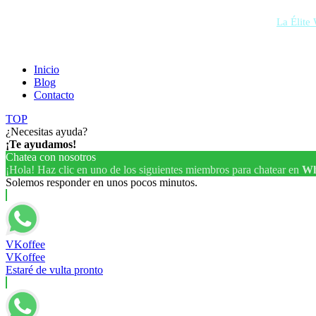
VKoffee © Todos los derechos reservados | Desarrollado por
La Élite
Inicio
Blog
Contacto
TOP
¿Necesitas ayuda?
¡Te ayudamos!
Chatea con nosotros
¡Hola! Haz clic en uno de los siguientes miembros para chatear en
Wh
Solemos responder en unos pocos minutos.
VKoffee
VKoffee
Estaré de vulta pronto