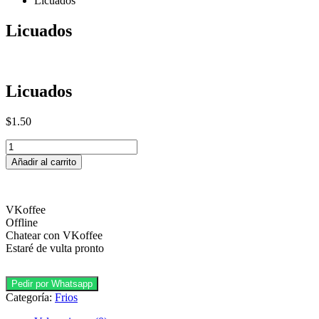
Licuados
Licuados
Licuados
$
1.50
Licuados
cantidad
Añadir al carrito
VKoffee
Offline
Chatear con VKoffee
Estaré de vulta pronto
Pedir por Whatsapp
Categoría:
Frios