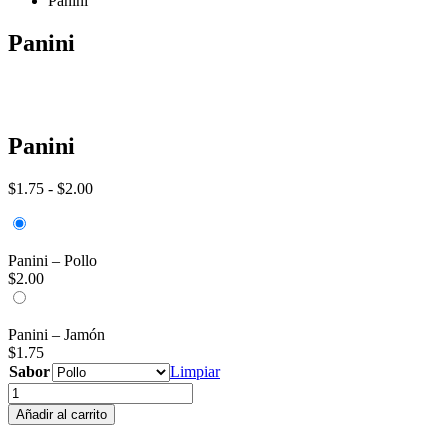
Panini
Panini
Panini
Rango
$
1.75
-
$
2.00
de
precios:
desde
$1.75
Panini – Pollo
hasta
$
2.00
$2.00
Panini – Jamón
$
1.75
Sabor
Limpiar
Panini
cantidad
Añadir al carrito