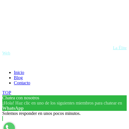
VKoffee © Todos los derechos reservados | Desarrollado por
La Élite
Web
.
Inicio
Blog
Contacto
TOP
Chatea con nosotros
¡Hola! Haz clic en uno de los siguientes miembros para chatear en
WhatsApp
Solemos responder en unos pocos minutos.