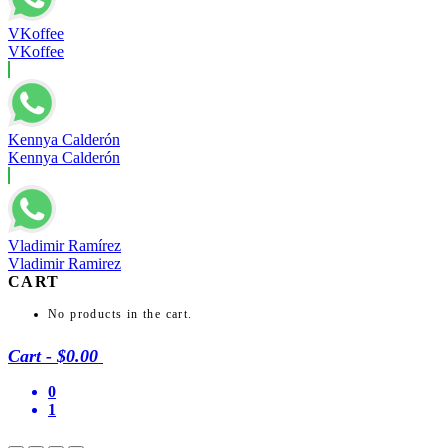
VKoffee
VKoffee
Kennya Calderón
Kennya Calderón
Vladimir Ramírez
Vladimir Ramirez
CART
No products in the cart.
Cart
-
$0.00
0
1