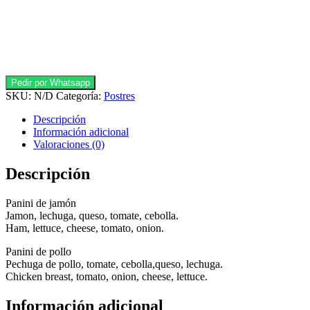
VKoffee
Online
Chatear con VKoffee
Pedir por Whatsapp
SKU:
N/D
Categoría:
Postres
Descripción
Información adicional
Valoraciones (0)
Descripción
Panini de jamón
Jamon, lechuga, queso, tomate, cebolla.
Ham, lettuce, cheese, tomato, onion.
Panini de pollo
Pechuga de pollo, tomate, cebolla,queso, lechuga.
Chicken breast, tomato, onion, cheese, lettuce.
Información adicional